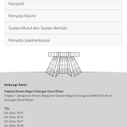
Hansard
Penyata Rasmi
Soalan Mulut dan Soalan Bertulis
Penyata Jawatankuasa
Hubungi Kami
Pejabat Dewan Negeri Selangor Darul Ehsan
Tingkat 1, Bangunan Annex, Bangunan Dewan Negeri Selangor, 40680 Shah Alam,
Selangor Darul Ehsan.
TEL:
03-5544 7615
03-5544 7616
03-5544 7617
03-5544 7618