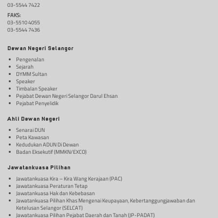
03-5544 7422
FAKS:
03-5510 4055
03-5544 7436
Dewan Negeri Selangor
Pengenalan
Sejarah
DYMM Sultan
Speaker
Timbalan Speaker
Pejabat Dewan Negeri Selangor Darul Ehsan
Pejabat Penyelidik
Ahli Dewan Negeri
Senarai DUN
Peta Kawasan
Kedudukan ADUN Di Dewan
Badan Eksekutif (MMKN/EXCO)
Jawatankuasa Pilihan
Jawatankuasa Kira – Kira Wang Kerajaan (PAC)
Jawatankuasa Peraturan Tetap
Jawatankuasa Hak dan Kebebasan
Jawatankuasa Pilihan Khas Mengenai Keupayaan, Kebertanggungjawaban dan
Ketelusan Selangor (SELCAT)
Jawatankuasa Pilihan Pejabat Daerah dan Tanah (JP-PADAT)