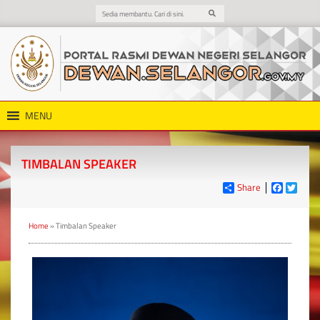
MENU
TIMBALAN SPEAKER
Share
Faceboo
Twitt
Home
»
Timbalan Speaker