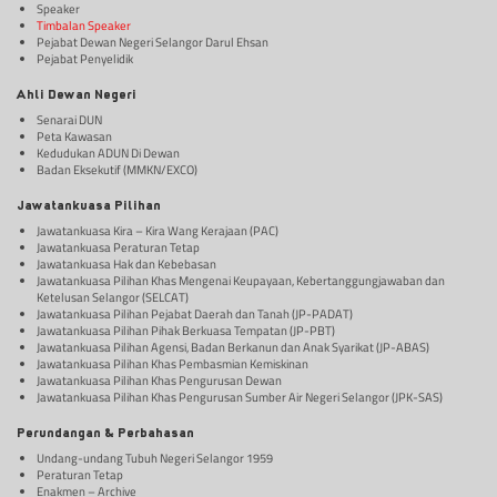
Speaker
Timbalan Speaker
Pejabat Dewan Negeri Selangor Darul Ehsan
Pejabat Penyelidik
Ahli Dewan Negeri
Senarai DUN
Peta Kawasan
Kedudukan ADUN Di Dewan
Badan Eksekutif (MMKN/EXCO)
Jawatankuasa Pilihan
Jawatankuasa Kira – Kira Wang Kerajaan (PAC)
Jawatankuasa Peraturan Tetap
Jawatankuasa Hak dan Kebebasan
Jawatankuasa Pilihan Khas Mengenai Keupayaan, Kebertanggungjawaban dan
Ketelusan Selangor (SELCAT)
Jawatankuasa Pilihan Pejabat Daerah dan Tanah (JP-PADAT)
Jawatankuasa Pilihan Pihak Berkuasa Tempatan (JP-PBT)
Jawatankuasa Pilihan Agensi, Badan Berkanun dan Anak Syarikat (JP-ABAS)
Jawatankuasa Pilihan Khas Pembasmian Kemiskinan
Jawatankuasa Pilihan Khas Pengurusan Dewan
Jawatankuasa Pilihan Khas Pengurusan Sumber Air Negeri Selangor (JPK-SAS)
Perundangan & Perbahasan
Undang-undang Tubuh Negeri Selangor 1959
Peraturan Tetap
Enakmen – Archive