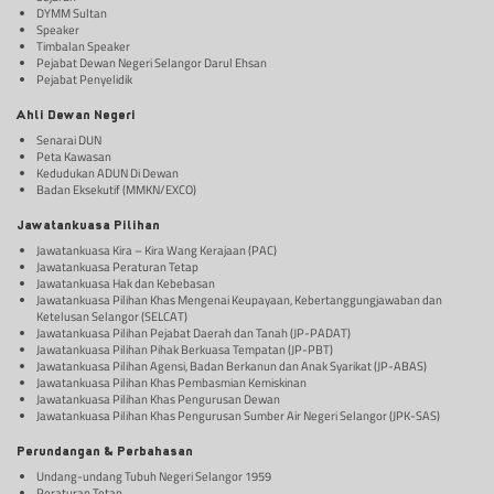
DYMM Sultan
Speaker
Timbalan Speaker
Pejabat Dewan Negeri Selangor Darul Ehsan
Pejabat Penyelidik
Ahli Dewan Negeri
Senarai DUN
Peta Kawasan
Kedudukan ADUN Di Dewan
Badan Eksekutif (MMKN/EXCO)
Jawatankuasa Pilihan
Jawatankuasa Kira – Kira Wang Kerajaan (PAC)
Jawatankuasa Peraturan Tetap
Jawatankuasa Hak dan Kebebasan
Jawatankuasa Pilihan Khas Mengenai Keupayaan, Kebertanggungjawaban dan
Ketelusan Selangor (SELCAT)
Jawatankuasa Pilihan Pejabat Daerah dan Tanah (JP-PADAT)
Jawatankuasa Pilihan Pihak Berkuasa Tempatan (JP-PBT)
Jawatankuasa Pilihan Agensi, Badan Berkanun dan Anak Syarikat (JP-ABAS)
Jawatankuasa Pilihan Khas Pembasmian Kemiskinan
Jawatankuasa Pilihan Khas Pengurusan Dewan
Jawatankuasa Pilihan Khas Pengurusan Sumber Air Negeri Selangor (JPK-SAS)
Perundangan & Perbahasan
Undang-undang Tubuh Negeri Selangor 1959
Peraturan Tetap