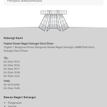
Penyata Jawatankuasa
Hubungi Kami
Pejabat Dewan Negeri Selangor Darul Ehsan
Tingkat 1, Bangunan Annex, Bangunan Dewan Negeri Selangor, 40680 Shah Alam,
Selangor Darul Ehsan.
TEL:
03-5544 7615
03-5544 7616
03-5544 7617
03-5544 7618
03-5544 7422
FAKS:
03-5510 4055
03-5544 7436
Dewan Negeri Selangor
Pengenalan
Sejarah