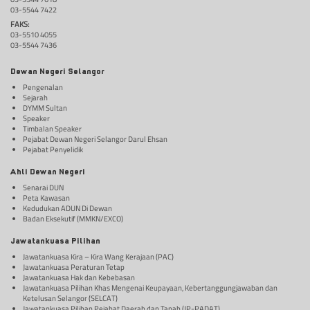
03-5544 7422
FAKS:
03-5510 4055
03-5544 7436
Dewan Negeri Selangor
Pengenalan
Sejarah
DYMM Sultan
Speaker
Timbalan Speaker
Pejabat Dewan Negeri Selangor Darul Ehsan
Pejabat Penyelidik
Ahli Dewan Negeri
Senarai DUN
Peta Kawasan
Kedudukan ADUN Di Dewan
Badan Eksekutif (MMKN/EXCO)
Jawatankuasa Pilihan
Jawatankuasa Kira – Kira Wang Kerajaan (PAC)
Jawatankuasa Peraturan Tetap
Jawatankuasa Hak dan Kebebasan
Jawatankuasa Pilihan Khas Mengenai Keupayaan, Kebertanggungjawaban dan
Ketelusan Selangor (SELCAT)
Jawatankuasa Pilihan Pejabat Daerah dan Tanah (JP-PADAT)