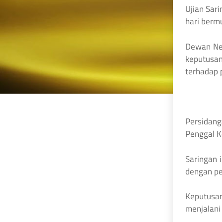
Ujian Sar
hari berm
Dewan Neg
keputusan
terhadap 
Persidang
Penggal K
Saringan 
dengan pe
Keputusan
menjalani 