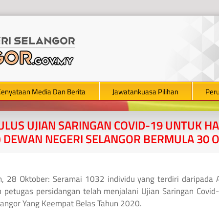
Kenyataan Media Dan Berita
Jawatankuasa Pilihan
Per
ULUS UJIAN SARINGAN COVID-19 UNTUK H
T) DEWAN NEGERI SELANGOR BERMULA 30 
, 28 Oktober: Seramai 1032 individu yang terdiri daripada 
 petugas persidangan telah menjalani Ujian Saringan Cov
langor Yang Keempat Belas Tahun 2020.