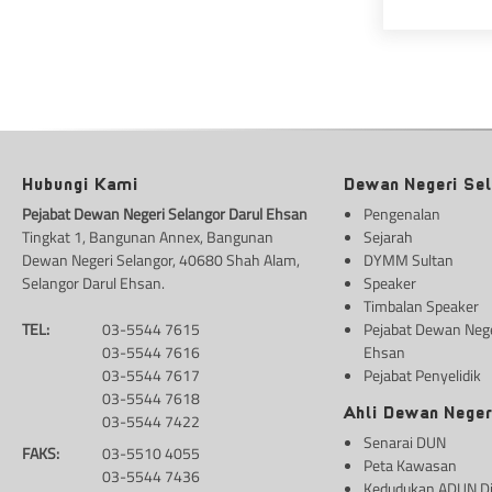
Hubungi Kami
Dewan Negeri Se
Pejabat Dewan Negeri Selangor Darul Ehsan
Pengenalan
Tingkat 1, Bangunan Annex, Bangunan
Sejarah
Dewan Negeri Selangor, 40680 Shah Alam,
DYMM Sultan
Selangor Darul Ehsan.
Speaker
Timbalan Speaker
TEL:
03-5544 7615
Pejabat Dewan Nege
03-5544 7616
Ehsan
03-5544 7617
Pejabat Penyelidik
03-5544 7618
Ahli Dewan Neger
03-5544 7422
Senarai DUN
FAKS:
03-5510 4055
Peta Kawasan
03-5544 7436
Kedudukan ADUN D