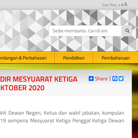
Incre
A
Reset
Saiz Teks:
Decrease
A
A
font
font
font
size.
size.
size.
undangan & Perbahasan
Pendidikan
Pembaharuan
ADIR MESYUARAT KETIGA
Share
Faceboo
Twitte
OKTOBER 2020
Ahli Dewan Negeri, Ketua dan wakil jabatan, kumpulan
id-19 sempena Mesyuarat Ketiga Penggal Ketiga Dewan