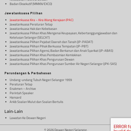
Badan Eksekutif (MMKN/EXCO)
Jawatankuasa Pilihan
Jawatankuasa Kira – Kira Wang Kerajaan (PAC)
Jawatankuasa Peraturan Tetap
Jawatankuasa Hak dan Kebebasan
Jawatankuasa Pilihan Khas Mengenai Keupayaan, Kebertanggungjawaban dan
Ketelusan Selangor (SELCAT)
Jawatankuasa Pilihan Pejabat Daerah dan Tanah (JP-PADAT)
Jawatankuasa Pilihan Pihak Berkuasa Tempatan (JP-PBT)
Jawatankuasa Pilihan Agensi, Badan Berkanun dan Anak Syarikat (JP-ABAS)
Jawatankuasa Pilihan Khas Pembasmian Kemiskinan
Jawatankuasa Pilihan Khas Pengurusan Dewan
Jawatankuasa Pilihan Khas Pengurusan Sumber Air Negeri Selangor (JPK-SAS)
Perundangan & Perbahasan
Undang-undang Tubuh Negeri Selangor 1959
Peraturan Tetap
Enakmen – Archive
Perintah Speaker
Hansard
Arkib Soalan Mulut dan Soalan Bertulis
Lain-Lain
Lawatan Ke Dewan Negeri
© 2026 Dewan Negeri Selangor.