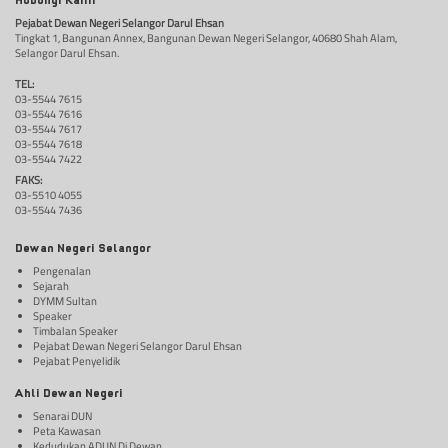
Hubungi Kami
Pejabat Dewan Negeri Selangor Darul Ehsan
Tingkat 1, Bangunan Annex, Bangunan Dewan Negeri Selangor, 40680 Shah Alam,
Selangor Darul Ehsan.
TEL:
03-5544 7615
03-5544 7616
03-5544 7617
03-5544 7618
03-5544 7422
FAKS:
03-5510 4055
03-5544 7436
Dewan Negeri Selangor
Pengenalan
Sejarah
DYMM Sultan
Speaker
Timbalan Speaker
Pejabat Dewan Negeri Selangor Darul Ehsan
Pejabat Penyelidik
Ahli Dewan Negeri
Senarai DUN
Peta Kawasan
Kedudukan ADUN Di Dewan