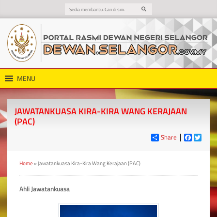
MENU
JAWATANKUASA KIRA-KIRA WANG KERAJAAN
(PAC)
Share
Faceboo
Twitt
Home
»
Jawatankuasa Kira-Kira Wang Kerajaan (PAC)
Ahli Jawatankuasa