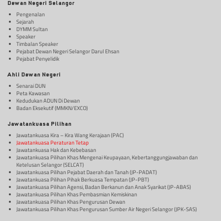
Dewan Negeri Selangor
Pengenalan
Sejarah
DYMM Sultan
Speaker
Timbalan Speaker
Pejabat Dewan Negeri Selangor Darul Ehsan
Pejabat Penyelidik
Ahli Dewan Negeri
Senarai DUN
Peta Kawasan
Kedudukan ADUN Di Dewan
Badan Eksekutif (MMKN/EXCO)
Jawatankuasa Pilihan
Jawatankuasa Kira – Kira Wang Kerajaan (PAC)
Jawatankuasa Peraturan Tetap
Jawatankuasa Hak dan Kebebasan
Jawatankuasa Pilihan Khas Mengenai Keupayaan, Kebertanggungjawaban dan
Ketelusan Selangor (SELCAT)
Jawatankuasa Pilihan Pejabat Daerah dan Tanah (JP-PADAT)
Jawatankuasa Pilihan Pihak Berkuasa Tempatan (JP-PBT)
Jawatankuasa Pilihan Agensi, Badan Berkanun dan Anak Syarikat (JP-ABAS)
Jawatankuasa Pilihan Khas Pembasmian Kemiskinan
Jawatankuasa Pilihan Khas Pengurusan Dewan
Jawatankuasa Pilihan Khas Pengurusan Sumber Air Negeri Selangor (JPK-SAS)