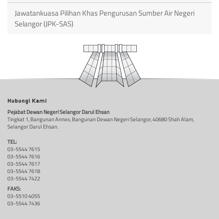
Jawatankuasa Pilihan Khas Pengurusan Sumber Air Negeri
Selangor (JPK-SAS)
Hubungi Kami
Pejabat Dewan Negeri Selangor Darul Ehsan
Tingkat 1, Bangunan Annex, Bangunan Dewan Negeri Selangor, 40680 Shah Alam,
Selangor Darul Ehsan.
TEL:
03-5544 7615
03-5544 7616
03-5544 7617
03-5544 7618
03-5544 7422
FAKS:
03-5510 4055
03-5544 7436