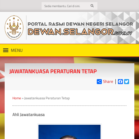
MENU
JAWATANKUASA PERATURAN TETAP
Share
Faceboo
Twitt
Home
»
Jawatankuasa Peraturan Tetap
Ahli Jawatankuasa