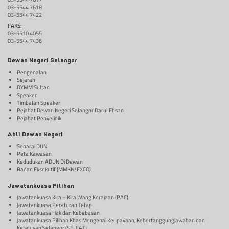
03-5544 7618
03-5544 7422
FAKS:
03-5510 4055
03-5544 7436
Dewan Negeri Selangor
Pengenalan
Sejarah
DYMM Sultan
Speaker
Timbalan Speaker
Pejabat Dewan Negeri Selangor Darul Ehsan
Pejabat Penyelidik
Ahli Dewan Negeri
Senarai DUN
Peta Kawasan
Kedudukan ADUN Di Dewan
Badan Eksekutif (MMKN/EXCO)
Jawatankuasa Pilihan
Jawatankuasa Kira – Kira Wang Kerajaan (PAC)
Jawatankuasa Peraturan Tetap
Jawatankuasa Hak dan Kebebasan
Jawatankuasa Pilihan Khas Mengenai Keupayaan, Kebertanggungjawaban dan
Ketelusan Selangor (SELCAT)