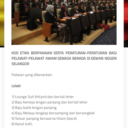
KOD ETIKA BERPAKAIAN SERTA PERATURAN-PERATURAN BAGI
PELAWAT-PELAWAT AWAM SEMASA BERADA DI DEWAN NEGERI
SELANGOR
Pakaian yang dibenarkan:
Lelaki
1) Lounge Suit (Hitam) dan bertali leher
2) Baju kemeja lengan panjang dan bertali leher
3) Baju batik lengan panjang
4) Baju Melayu lengkap bersamping dan bersongkok
5) Seluar panjang berwarna hitam (slack)
6) Kasut kulit.