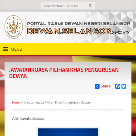
MENU
JAWATANKUASA PILIHAN KHAS PENGURUSAN
DEWAN
Share
Faceboo
Twitt
Home
»
Jawatankuasa Pilihan Khas Pengurusan Dewan
Ahli Jawatankuasa