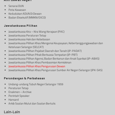
Ahli Dewan Negeri
Senarai DUN
Peta Kawasan
Kedudukan ADUN Di Dewan
Badan Eksekutif (MMKN/EXCO)
Jawatankuasa Pilihan
Jawatankuasa Kira – Kira Wang Kerajaan (PAC)
Jawatankuasa Peraturan Tetap
Jawatankuasa Hak dan Kebebasan
Jawatankuasa Pilihan Khas Mengenai Keupayaan, Kebertanggungjawaban dan
Ketelusan Selangor (SELCAT)
Jawatankuasa Pilihan Pejabat Daerah dan Tanah (JP-PADAT)
Jawatankuasa Pilihan Pihak Berkuasa Tempatan (JP-PBT)
Jawatankuasa Pilihan Agensi, Badan Berkanun dan Anak Syarikat (JP-ABAS)
Jawatankuasa Pilihan Khas Pembasmian Kemiskinan
Jawatankuasa Pilihan Khas Pengurusan Dewan
Jawatankuasa Pilihan Khas Pengurusan Sumber Air Negeri Selangor (JPK-SAS)
Perundangan & Perbahasan
Undang-undang Tubuh Negeri Selangor 1959
Peraturan Tetap
Enakmen – Archive
Perintah Speaker
Hansard
Arkib Soalan Mulut dan Soalan Bertulis
Lain-Lain