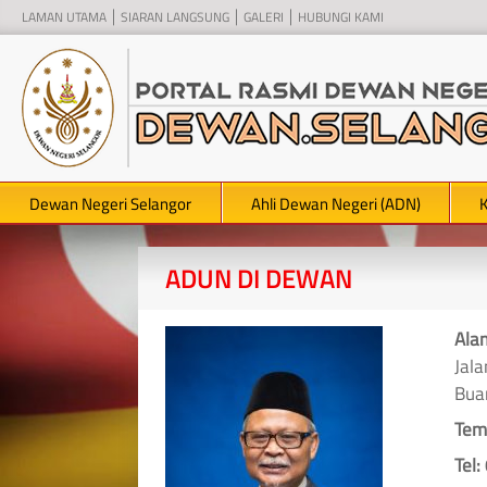
LAMAN UTAMA
SIARAN LANGSUNG
GALERI
HUBUNGI KAMI
Dewan Negeri Selangor
Ahli Dewan Negeri (ADN)
ADUN DI DEWAN
Ala
Jal
Bua
Tem
Tel: