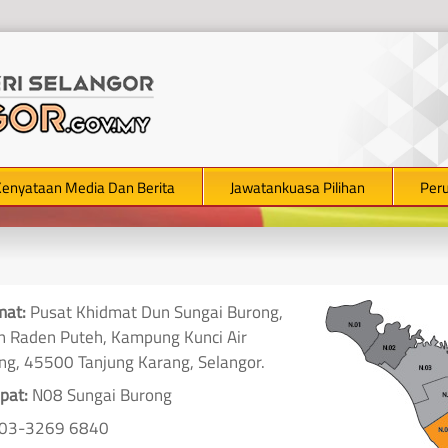
Kenyataan Media Dan Berita
Jawatankuasa Pilihan
Per
mat:
Pusat Khidmat Dun Sungai Burong,
an Raden Puteh, Kampung Kunci Air
ng, 45500 Tanjung Karang, Selangor.
pat:
N08 Sungai Burong
03-3269 6840