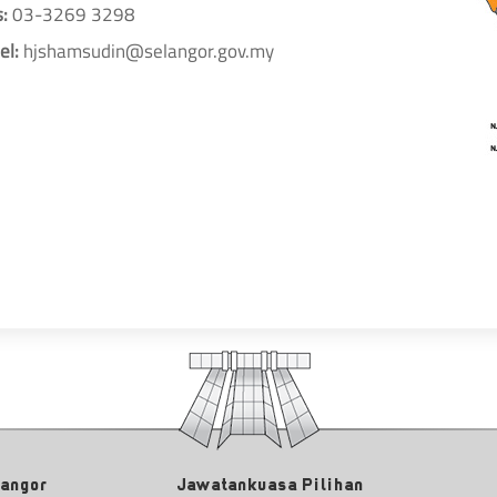
s:
03-3269 3298
el:
hjshamsudin@selangor.gov.my
langor
Jawatankuasa Pilihan