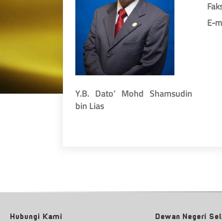
Fak
E-m
Y.B. Dato’ Mohd Shamsudin
bin Lias
Hubungi Kami
Dewan Negeri Se