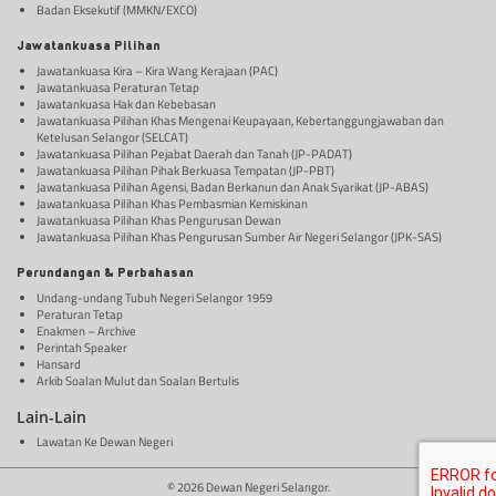
Badan Eksekutif (MMKN/EXCO)
Jawatankuasa Pilihan
Jawatankuasa Kira – Kira Wang Kerajaan (PAC)
Jawatankuasa Peraturan Tetap
Jawatankuasa Hak dan Kebebasan
Jawatankuasa Pilihan Khas Mengenai Keupayaan, Kebertanggungjawaban dan
Ketelusan Selangor (SELCAT)
Jawatankuasa Pilihan Pejabat Daerah dan Tanah (JP-PADAT)
Jawatankuasa Pilihan Pihak Berkuasa Tempatan (JP-PBT)
Jawatankuasa Pilihan Agensi, Badan Berkanun dan Anak Syarikat (JP-ABAS)
Jawatankuasa Pilihan Khas Pembasmian Kemiskinan
Jawatankuasa Pilihan Khas Pengurusan Dewan
Jawatankuasa Pilihan Khas Pengurusan Sumber Air Negeri Selangor (JPK-SAS)
Perundangan & Perbahasan
Undang-undang Tubuh Negeri Selangor 1959
Peraturan Tetap
Enakmen – Archive
Perintah Speaker
Hansard
Arkib Soalan Mulut dan Soalan Bertulis
Lain-Lain
Lawatan Ke Dewan Negeri
© 2026 Dewan Negeri Selangor.