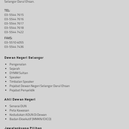
Selangor Darul Ehsan.
TEL:
03-5544 7615
03-5544 7616
03-5544 7617
03-5544 7618
03-5544 7422
FAKS:
03-5510 4055
03-5544 7436
Dewan Negeri Selangor
Pengenalan
Sejarah
DYMM Sultan
Speaker
Timbalan Speaker
Pejabat Dewan Negeri Selangor Darul Ehsan
Pejabat Penyelidik
Ahli Dewan Negeri
Senarai DUN
Peta Kawasan
Kedudukan ADUN Di Dewan
Badan Eksekutif (MMKN/EXCO)
Jawatankuasa Pilihan