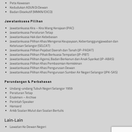
Peta Kawasan
Kedudukan ADUN Di Dewan
Badan Eksekutif (MMKN/EXCO)
Jawatankuasa Pilihan
Jawatankuasa Kira – Kira Wang Kerajaan (PAC)
Jawatankuasa Peraturan Tetap
Jawatankuasa Hak dan Kebebasan
Jawatankuasa Pilihan Khas Mengenai Keupayaan, Kebertanggungjawaban dan
Ketelusan Selangor (SELCAT)
Jawatankuasa Pilihan Pejabat Daerah dan Tanah (JP-PADAT)
Jawatankuasa Pilihan Pihak Berkuasa Tempatan (JP-PBT)
Jawatankuasa Pilihan Agensi, Badan Berkanun dan Anak Syarikat (JP-ABAS)
Jawatankuasa Pilihan Khas Pembasmian Kemiskinan
Jawatankuasa Pilihan Khas Pengurusan Dewan
Jawatankuasa Pilihan Khas Pengurusan Sumber Air Negeri Selangor (JPK-SAS)
Perundangan & Perbahasan
Undang-undang Tubuh Negeri Selangor 1959
Peraturan Tetap
Enakmen – Archive
Perintah Speaker
Hansard
Arkib Soalan Mulut dan Soalan Bertulis
Lain-Lain
Lawatan Ke Dewan Negeri