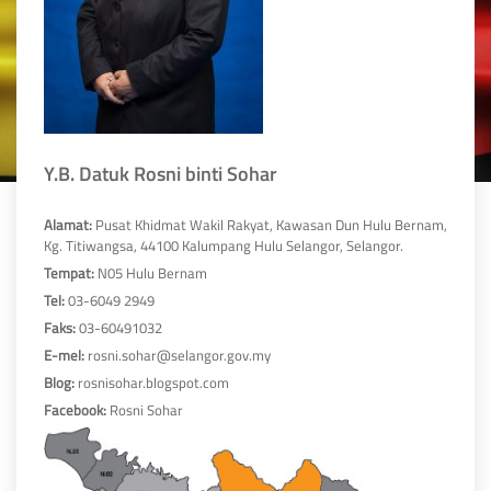
Y.B. Datuk Rosni binti Sohar
Alamat:
Pusat Khidmat Wakil Rakyat, Kawasan Dun Hulu Bernam,
Kg. Titiwangsa, 44100 Kalumpang Hulu Selangor, Selangor.
Tempat:
N05 Hulu Bernam
Tel:
03-6049 2949
Faks:
03-60491032
E-mel:
rosni.sohar@selangor.gov.my
Blog:
rosnisohar.blogspot.com
Facebook:
Rosni Sohar