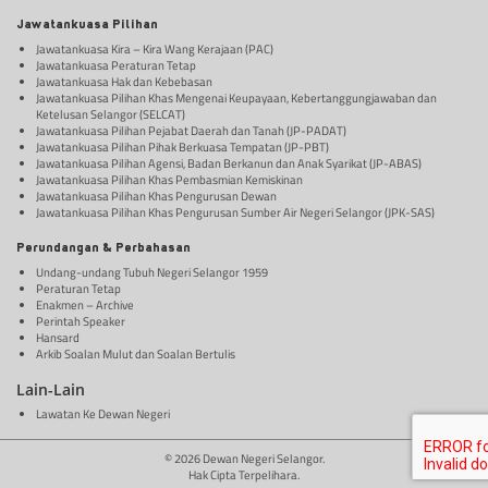
Jawatankuasa Pilihan
Jawatankuasa Kira – Kira Wang Kerajaan (PAC)
Jawatankuasa Peraturan Tetap
Jawatankuasa Hak dan Kebebasan
Jawatankuasa Pilihan Khas Mengenai Keupayaan, Kebertanggungjawaban dan
Ketelusan Selangor (SELCAT)
Jawatankuasa Pilihan Pejabat Daerah dan Tanah (JP-PADAT)
Jawatankuasa Pilihan Pihak Berkuasa Tempatan (JP-PBT)
Jawatankuasa Pilihan Agensi, Badan Berkanun dan Anak Syarikat (JP-ABAS)
Jawatankuasa Pilihan Khas Pembasmian Kemiskinan
Jawatankuasa Pilihan Khas Pengurusan Dewan
Jawatankuasa Pilihan Khas Pengurusan Sumber Air Negeri Selangor (JPK-SAS)
Perundangan & Perbahasan
Undang-undang Tubuh Negeri Selangor 1959
Peraturan Tetap
Enakmen – Archive
Perintah Speaker
Hansard
Arkib Soalan Mulut dan Soalan Bertulis
Lain-Lain
Lawatan Ke Dewan Negeri
© 2026 Dewan Negeri Selangor.
Hak Cipta Terpelihara.