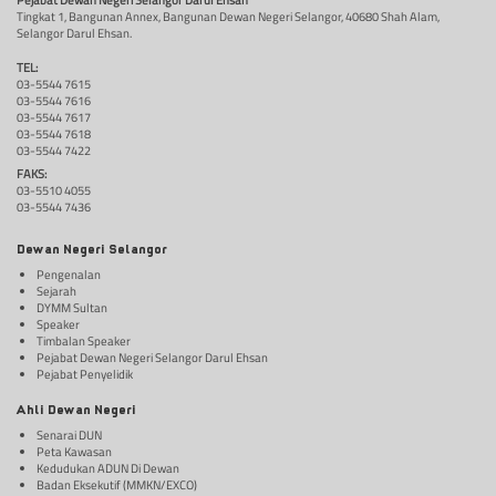
Pejabat Dewan Negeri Selangor Darul Ehsan
Tingkat 1, Bangunan Annex, Bangunan Dewan Negeri Selangor, 40680 Shah Alam,
Selangor Darul Ehsan.
TEL:
03-5544 7615
03-5544 7616
03-5544 7617
03-5544 7618
03-5544 7422
FAKS:
03-5510 4055
03-5544 7436
Dewan Negeri Selangor
Pengenalan
Sejarah
DYMM Sultan
Speaker
Timbalan Speaker
Pejabat Dewan Negeri Selangor Darul Ehsan
Pejabat Penyelidik
Ahli Dewan Negeri
Senarai DUN
Peta Kawasan
Kedudukan ADUN Di Dewan
Badan Eksekutif (MMKN/EXCO)