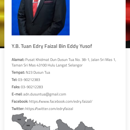
Y.B. Tuan Edry Faizal Bin Eddy Yusof
Alamat:
Pusat Khidmat Dun Dusun Tua No. 38-1, Jalan Sri Mas 1,
Taman Sri Mas 43100 Hulu Langat Selangor
Tempat:
N23 Dusun Tua
Tel:
03-90212383
Faks:
03-90212283
E-mel:
adn.dusuntua@gmail.com
Facebook:
https://www.facebook.com/edry.faizal/
Twitter:
https://twitter.com/edryfaizal