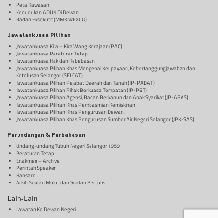
Peta Kawasan
Kedudukan ADUN Di Dewan
Badan Eksekutif (MMKN/EXCO)
Jawatankuasa Pilihan
Jawatankuasa Kira – Kira Wang Kerajaan (PAC)
Jawatankuasa Peraturan Tetap
Jawatankuasa Hak dan Kebebasan
Jawatankuasa Pilihan Khas Mengenai Keupayaan, Kebertanggungjawaban dan
Ketelusan Selangor (SELCAT)
Jawatankuasa Pilihan Pejabat Daerah dan Tanah (JP-PADAT)
Jawatankuasa Pilihan Pihak Berkuasa Tempatan (JP-PBT)
Jawatankuasa Pilihan Agensi, Badan Berkanun dan Anak Syarikat (JP-ABAS)
Jawatankuasa Pilihan Khas Pembasmian Kemiskinan
Jawatankuasa Pilihan Khas Pengurusan Dewan
Jawatankuasa Pilihan Khas Pengurusan Sumber Air Negeri Selangor (JPK-SAS)
Perundangan & Perbahasan
Undang-undang Tubuh Negeri Selangor 1959
Peraturan Tetap
Enakmen – Archive
Perintah Speaker
Hansard
Arkib Soalan Mulut dan Soalan Bertulis
Lain-Lain
Lawatan Ke Dewan Negeri