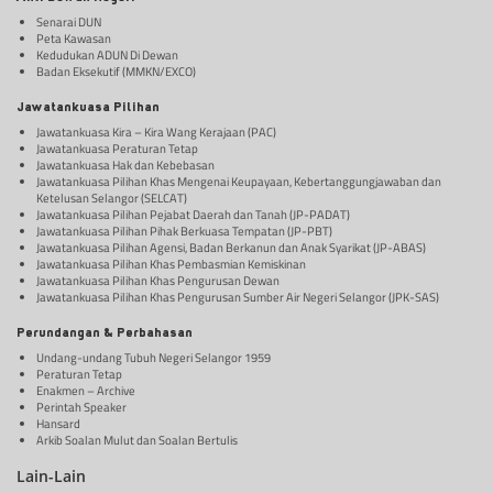
Senarai DUN
Peta Kawasan
Kedudukan ADUN Di Dewan
Badan Eksekutif (MMKN/EXCO)
Jawatankuasa Pilihan
Jawatankuasa Kira – Kira Wang Kerajaan (PAC)
Jawatankuasa Peraturan Tetap
Jawatankuasa Hak dan Kebebasan
Jawatankuasa Pilihan Khas Mengenai Keupayaan, Kebertanggungjawaban dan
Ketelusan Selangor (SELCAT)
Jawatankuasa Pilihan Pejabat Daerah dan Tanah (JP-PADAT)
Jawatankuasa Pilihan Pihak Berkuasa Tempatan (JP-PBT)
Jawatankuasa Pilihan Agensi, Badan Berkanun dan Anak Syarikat (JP-ABAS)
Jawatankuasa Pilihan Khas Pembasmian Kemiskinan
Jawatankuasa Pilihan Khas Pengurusan Dewan
Jawatankuasa Pilihan Khas Pengurusan Sumber Air Negeri Selangor (JPK-SAS)
Perundangan & Perbahasan
Undang-undang Tubuh Negeri Selangor 1959
Peraturan Tetap
Enakmen – Archive
Perintah Speaker
Hansard
Arkib Soalan Mulut dan Soalan Bertulis
Lain-Lain