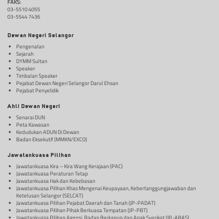
FAKS:
03-5510 4055
03-5544 7436
Dewan Negeri Selangor
Pengenalan
Sejarah
DYMM Sultan
Speaker
Timbalan Speaker
Pejabat Dewan Negeri Selangor Darul Ehsan
Pejabat Penyelidik
Ahli Dewan Negeri
Senarai DUN
Peta Kawasan
Kedudukan ADUN Di Dewan
Badan Eksekutif (MMKN/EXCO)
Jawatankuasa Pilihan
Jawatankuasa Kira – Kira Wang Kerajaan (PAC)
Jawatankuasa Peraturan Tetap
Jawatankuasa Hak dan Kebebasan
Jawatankuasa Pilihan Khas Mengenai Keupayaan, Kebertanggungjawaban dan
Ketelusan Selangor (SELCAT)
Jawatankuasa Pilihan Pejabat Daerah dan Tanah (JP-PADAT)
Jawatankuasa Pilihan Pihak Berkuasa Tempatan (JP-PBT)
Jawatankuasa Pilihan Agensi, Badan Berkanun dan Anak Syarikat (JP-ABAS)